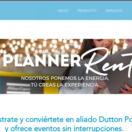
INICIO
PRODUCTO
SERVICIOS
strate y conviértete en aliado Dutton P
y ofrece eventos sin interrupciones.