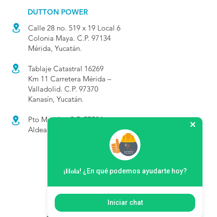
DUTTON POWER
Calle 28 no. 519 x 19 Local 6
Colonia Maya. C.P. 97134
Mérida, Yucatán.
Tablaje Catastral 16269
Km 11 Carretera Mérida –
Valladolid. C.P. 97370
Kanasín, Yucatán.
Pto Morelos C.P. 77584
Aldea Kin, Quintana Roo.
¡𝐇𝐨𝐥𝐚! ¿En qué podemos ayudarte hoy?
Iniciar chat