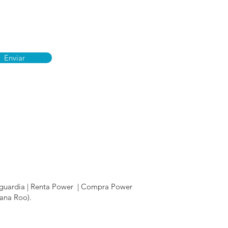
Enviar
anguardia | Renta Power | Compra Power
tana Roo).