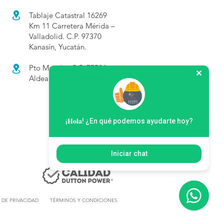
Tablaje Catastral 16269
Km 11 Carretera Mérida –
Valladolid. C.P. 97370
Kanasín, Yucatán.
Pto Morelos C.P. 77584
Aldea Kin, Quintana Roo.
¡𝐇𝐨𝐥𝐚! ¿En qué podemos ayudarte hoy?
Iniciar chat
 DE PRIVACIDAD
TÉRMINOS Y CONDICIONES